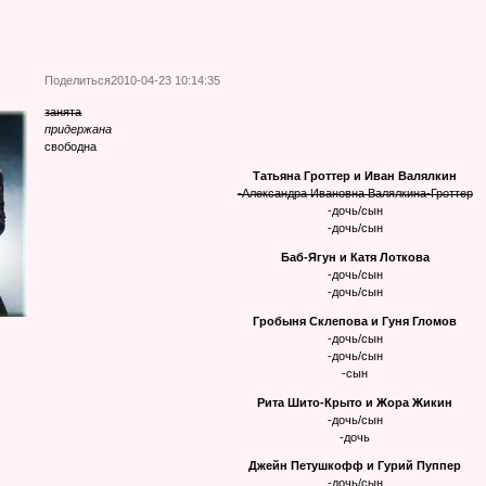
Поделиться
2010-04-23 10:14:35
занята
придержана
свободна
Татьяна Гроттер и Иван Валялкин
-Александра Ивановна Валялкина-Гроттер
-дочь/сын
-дочь/сын
Баб-Ягун и Катя Лоткова
-дочь/сын
-дочь/сын
Гробыня Склепова и Гуня Гломов
-дочь/сын
-дочь/сын
-сын
Рита Шито-Крыто и Жора Жикин
-дочь/сын
-дочь
Джейн Петушкофф и Гурий Пуппер
-дочь/сын