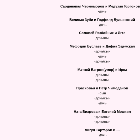
Сарданапал Черноморов и Медузия Горгоно
-дочь
Великая Зуби и Годфилд Бульонский
-дочь
Соловей Разбойник и Ягге
-дочь/сын
Мефодий Буслаев и Дафна Эдемская
-дочь/сын
-дочь
-дочь/сын
Матвей Багров(умер) и Ирка
-дочь/сын
-дочь/сын
Прасковья и Петр Чимоданов
-сын
-дочь/сын
-дочь
Ната Вихрова и Евгений Мошкин
-дочь/сын
-дочь/сын
Лигул Тартаров и ....
-дочь