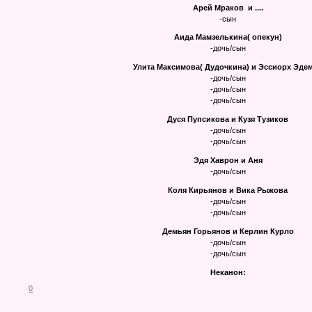
Арей Мраков и ....
-сын
Аида Мамзелькина( опекун)
-дочь/сын
Улита Максимова( Дудочкина) и Эссиорх Эде
-дочь/сын
-дочь/сын
-дочь/сын
Дуся Пупсикова и Кузя Тузиков
-дочь/сын
-дочь/сын
Эдя Хаврон и Аня
-дочь/сын
Коля Кирьянов и Вика Рыжова
-дочь/сын
-дочь/сын
Демьян Горьянов и Керлин Курло
-дочь/сын
-дочь/сын
Неканон:
0