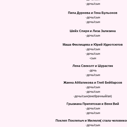
-дочь/сын
Пипа Дурнева и Гена Бульонов
-дочь/сын
-дочь/сын
Шейх Спиря и Лиза Зализина
-дочь/сын
Маша Феклищева и Юрий Идиотсютов
-дочь/сын
-дочь/сын
-сын
Лена Свеколт и Шурастик
-дочь
-дочь/сын
Жанна Аббатикова и Глеб Бейбарсов
-дочь/сын
-дочь/сын
-дочь/сын(внебрачный/ая)
Грызиана Припятская и Веня Вий
-дочь/сын
-дочь/сын
Поклеп Поклепыч и Милюля( стала человеко
-дочь/сын